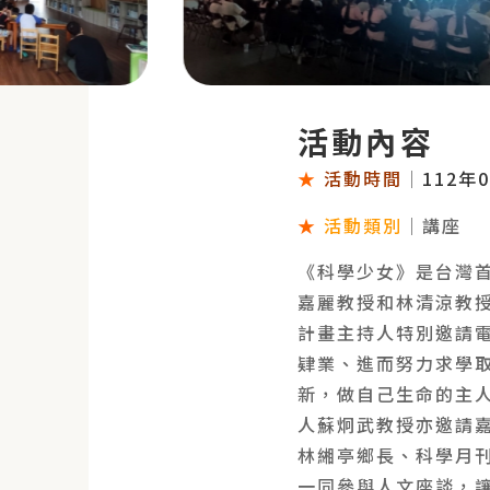
活動內容
★
活動時間
｜
112年
★
活動類別
｜講座
《科學少女》是台灣
嘉麗教授和林清涼教
計畫主持人特別邀請
肄業、進而努力求學
新，做自己生命的主人
人蘇炯武教授亦邀請
林緗亭鄉長、科學月
一同參與人文座談，