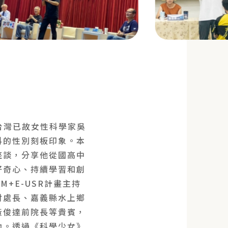
台灣已故女性科學家吳
科的性別刻板印象。本
座談，分享他從國高中
好奇心、持續學習和創
+E-USR計畫主持
財處長、嘉義縣水上鄉
黃俊達前院長等貴賓，
動。透過《科學少女》