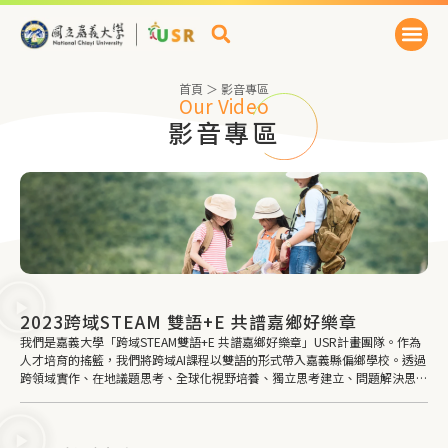
首頁
＞
影音專區
Our Video
影音專區
2023跨域STEAM 雙語+E 共譜嘉鄉好樂章
我們是嘉義大學「跨域STEAM雙語+E 共譜嘉鄉好樂章」USR計畫團隊。作為
人才培育的搖籃，我們將跨域AI課程以雙語的形式帶入嘉義縣偏鄉學校。透過
跨領域實作、在地議題思考、全球化視野培養、獨立思考建立、問題解決思維
等方式，澆灌每一個小小種子。希冀每位學員都能萌芽，讓STEAM＋E的教育
理念在嘉義開花結果。讓嘉義大學以點滴力量，努力實現SDGs「優質教
育」、「減少不平等」的願景，共同讓偏鄉不偏鄉。