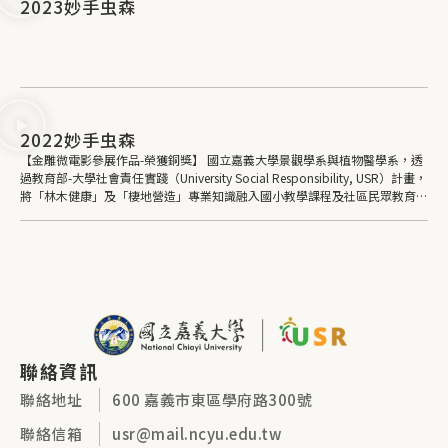
2023妙手虫森
2022妙手虫森
【金雕微電影參展作品-榮獲銅獎】 國立嘉義大學景觀學系與植物醫學系，透
過教育部-大學社會責任實踐（University Social Responsibility, USR）計畫，
將「林木健康」及「棲地營造」專業知識融入國小教學課程及社區民眾教育，
協助美化校園及城鄉環境，以建構永續校園生態之生物多樣性環境為計畫目
標，建立「共學」的社會教育模式；同時結合景觀學系課程，培育學生的生態
健康知識與實踐能力。透過多元活動設計，使環境健康理念在地扎根，進而達
到永續發展的意義。
聯絡資訊
聯絡地址
600 嘉義市東區學府路300號
聯絡信箱
usr@mail.ncyu.edu.tw