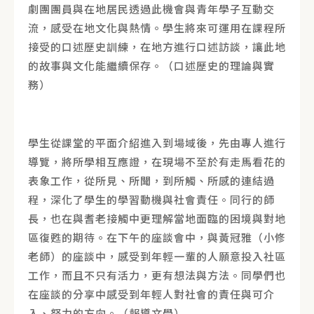
劇團團員與在地居民透過此機會與青年學子互動交
流，感受在地文化與熱情。學生將來可運用在課程所
接受的口述歷史訓練，在地方進行口述訪談，讓此地
的故事與文化能繼續保存。（口述歷史的理論與實
務）
學生從課堂的平面介紹進入到場域後，先由專人進行
導覽，將所學相互應證，在現場不至於有走馬看花的
表象工作，從所見、所聞，到所觸、所感的連結過
程，深化了學生的學習動機與社會責任。同行的師
長，也在與耆老接觸中更理解當地面臨的困境與對地
區復甦的期待。在下午的座談會中，與黃冠雅（小修
老師）的座談中，感受到年輕一輩的人願意投入社區
工作，而且不只有活力，更有想法與方法。同學們也
在座談的分享中感受到年輕人對社會的責任與可介
入、努力的方向。（報導文學）