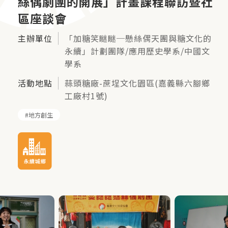
絲偶劇團的開展」計畫課程聯訪暨社
區座談會
主辦單位
「加糖笑瞇瞇─懸絲偶天團與糖文化的
永續」計劃團隊/應用歷史學系/中國文
學系
活動地點
蒜頭糖廠-蔗埕文化園區(嘉義縣六腳鄉
工廠村1號)
地方創生