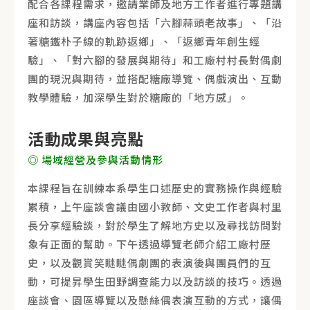
配合各課程需求，邀請業師及地方工作者進行專題講
座和訪談，講座內容包括「六腳蒜頭老故事」、「沿
著糖鐵朴子線的軌跡返鄉」、「返鄉青年創生經
驗」、「對六腳的發展與期待」和工廠村村長對偶劇
團的現況與期待，並搭配糖廠導覽、偶戲演出、互動
教學體驗，加深學生對於糖廠的「地方感」。
活動成果與亮點
◎ 場域經營及參與活動情形
本課程旨在訓練本系學生口述歷史的實務操作與經驗
累積，上午座談會議由國小教師、文史工作者與村里
長分享經驗談，對於學生了解地方史以及尋找訪問對
象有正面的幫助。下午透過導覽老師介紹工廠村歷
史，以及觀賞笑瞇瞇偶劇團的表演後與團員們的互
動，可提昇學生田野調查能力以及訪談的技巧。透過
座談會、園區導覽以及懸絲偶表演互動的方式，讓偶