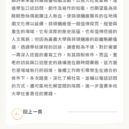
期許未來能持續規畫相關活動，以投入社區實務，增
進學生口述訪問、創作及寫作的知能，也期望能為笑
瞇瞇懸絲偶劇團注入新血，使蒜頭糖廠獨有的在地偶
戲文化得以延續，蒜頭糖廠是一個值得探究、經營與
重生的場域，它有深厚的歷史底蘊，也有值得挖掘的
人文風貌；但因為嘉義大學與蒜頭糖廠的距離略顯遙
遠，透過學校課程的訪談、調查較為不便，對於需要
一再深入挖掘的書寫工作，有其限制條件。而且，耆
老的訪談與口述歷史的建構是在跟時間賽跑，這方面
也是場域執行的困境。後續工作將引導學生在適合的
條件下，多次踏查，深化了解社區，並輔以電話訪問
的方式，盡可能地化解空間的隔閡，進一步落實本校
大學社會責任的實踐。
回上一頁