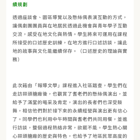
續規劃
透過座談會、園區導覽以及懸絲偶表演互動的方式，
讓偶劇團團員與在地居民透過此機會與青年學子互動
交流，感受在地文化與熱情。學生將來可運用在課程
所接受的口述歷史訓練，在地方進行口述訪談，讓此
地的故事與文化能繼續保存。（口述歷史的理論與實
務）
此次藉由「報導文學」課程進入社區踏查，學生們在
走訪蒜頭糖廠後，也觀賞了耆老們的懸絲偶演出，並
給予了滿堂的喝采及肯定，演出的長者們也深受鼓
舞，相信他們對於接下來的永續經營與演出更有信心
了。同學們也利用中午時間與耆老們共同用餐，並進
行訪談，整個過程熱絡非常，欲罷不能。學生熱心關
心蒜頭糖廠的歷史與特色，也給予了地區民眾高度的