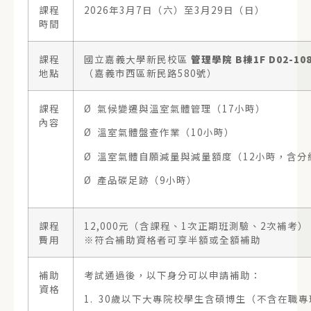
課程
2026年3月7日（六）至3月29日（日）
時間
課程
國立嘉義大學新民校區
管理學院
B
棟
1F D02-10
地點
（嘉義市西區新民路580號）
課程
Ø 氣候變遷與溫室氣體管理（17小時）
內容
Ø 溫室氣體盤查作業（10小時）
Ø 溫室氣體自願減量與減量額度（12小時，含分
Ø 產品碳足跡（9小時）
課程
12,000元（含課程、1次正期班測驗、2次補考）
費用
※符合補助資格者可享半額或全額補助
補助
考試通過後，以下身分可以申請補助：
資格
1. 30歲以下大專院校學生含碩博生（不含在職專