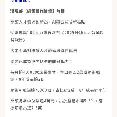
活動資訊：
環境部【綠領世代論壇】內容
綠領人才需求創新高，AI與高薪成新亮點
環境部與104人力銀行發布《2025綠領人才就業趨
勢報告》
揭示企業對綠領人才的需求與日俱增
綠領已成為淨零轉型的關鍵戰力：
每月逾4,000家企業徵才，釋出近2.2萬個綠領職
缺，8年成長逾2倍
綠領AI職缺達4,300個，占比近2成，8年成長近4倍
綠領月薪中位數達4萬元，高於整體市場5.3%，醫
療類最高達7.5萬