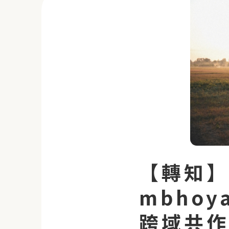
【轉知】
mbho
跨域共作