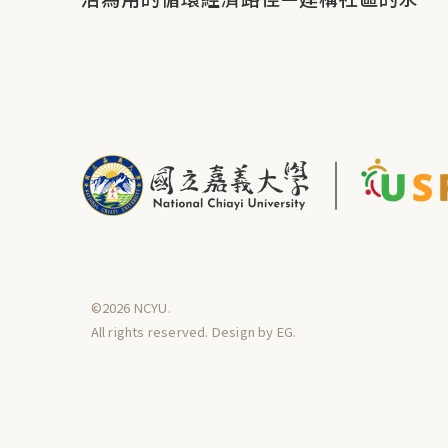
韌性」
©2026 NCYU.
All rights reserved. Design by
EG
.