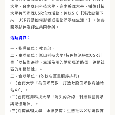
大學、台南應用科技大學、嘉南藥理大學、樹德科技
大學共同辦理USR培力活動：跨校SIG【讓改變留下
來—USR行動如何影響或推動淨零綠生活？】，請各
團隊夥伴及師生共同參與。
活動資訊：
一、指導單位：教育部。
二、主辦單位：崑山科技大學/特色類深耕型USR計
畫「以技術為體、生活為用的循環經濟路徑—建構社
區的永續韌性」。
三、合辦單位：(依校名筆畫順序排列)
(一)台南大學「為偏鄉而教—打造七股偏鄉教育補給
站4.0」。
(二)台南應用科技大學「消失的針線－刺繡技藝傳承
與記憶延伸」。
(三)嘉南藥理大學「永續安南：生態社區×環境教育