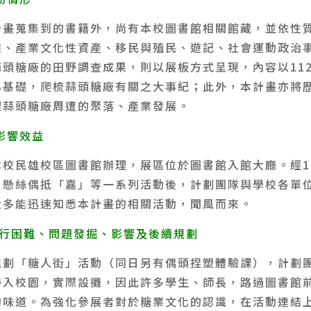
計畫蒐集到的書籍外，尚有本校圖書館相關館藏，並依性
族、產業文化性資產、移民與殖民、遊記、社會運動政治
頭糖廠的田野調查成果，則以展板方式呈現，內容以11
為基礎，爬梳蒜頭糖廠有關之大事紀；此外，本計畫亦將
理蒜頭糖廠周遭的聚落、產業發展。
影響效益
校民雄校區圖書館辦理，展區位於圖書館入館大廳。經10
：懸絲偶抵「嘉」等一系列活動後，計劃團隊與學校各單
大多能迅速知悉本計畫的相關活動，聞風而來。
執行困難、問題發掘、影響及後續規劃
規劃「糖人街」活動（同日另有偶頭捏塑體驗課），計劃
帶入校園，實際設攤，因此許多學生、師長，路過圖書館
的味道。為強化參展者對於糖業文化的認識，在活動連結