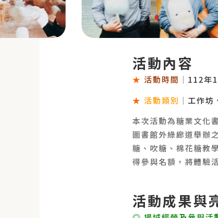
活動內容
★
活動時間
｜
112年
★
活動類別
｜
工作坊
本次活動為糖業文化
圖書館外綠廊道舉辦
糖、吹糖、棉花糖教
得參與名額，將體驗
活動成果與
◎ 場域經營及參與活