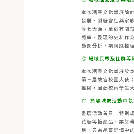
本次糖業文化書展除
發展、製糖會社與家
等七大類。至於有關蒜
蒐集、整理的史料作
疊圖分析，期盼能梳
◎ 場域民眾及社群等
本次糖業文化書展於本
第三屆故宮校園大使
推廣，因此校內學生
◎ 於場域或活動中
書展活動首日，特別
花糖等糖產品、業師
足，只為品嘗記憶中