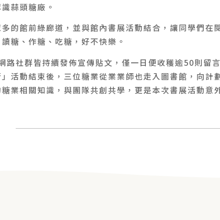
認識蒜頭糖廠。
眾多的館前綠廊道，並與館內書展活動結合，讓同學們在
，讀糖、作糖、吃糖，好不快樂。
等網路社群皆持續發佈宣傳貼文，僅一日便收穫逾50則留
街」活動結束後，三位糖業從業業師也走入圖書館，向計
的糖業相關知識，與團隊共創共學，更是本次書展活動意