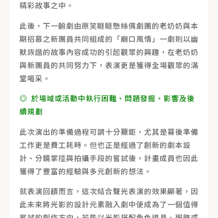
精彩故事之中。
此後，下一齣劇由原笑瞇瞇懸絲偶劇團的老奶奶與本
期招募之新團員共同組成的「廟口風情」一劇則以幽
默詼諧的故事內容成功的引起觀眾的興趣，在老奶奶
與新團員的共同努力下，表演更是獲得全場觀眾的滿
堂喝采。
◎ 於場域或活動中執行困難、問題發掘、影響及後
續規劃
此次演出的準備過程可謂十分艱鉅，尤其是幕後準備
工作更是費工耗時。但也正是經過了創新的劇本設
計、分鏡掌控與拍攝手段的嘗試後，計畫成員也因此
獲得了豐富的經驗與多元創新的想法。
就表演回饋而言，這次結合聲光表演的效果顯著，因
此未來將光影的設計元素融入劇中便成為了一個值得
嘗試的創作方向，若能以光影搭配角色道具、服飾或