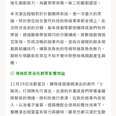
強化戲劇張力，為觀眾帶來獨一無二的觀劇感受。
本次演出經驗對於計劃團隊來說，是一次重大的突
破，特別是在結合當代科技的新故事章節呈現上，此
次所涉及到的分鏡、劇本規劃等都使團隊成員們有所
學習，透過觀摩學習精巧的分鏡構成，將數個劇情相
互銜接，形成流暢的故事內容，並結合細緻的劇本規
劃與拍攝技巧，構築各角色的性格特徵與角色魅力，
期盼引領觀影民眾在不知不覺中對懸絲偶戲劇產生興
趣。
◎ 場域民眾及社群等影響效益
11月29日活動當日，團隊成員擔綱演出的劇作「七
碗茶」打頭陣先行演出，出演的計畫成員們帶著雀躍
與緊張的情緒，順利的進行表演，在新的故事內容加
入，以及電子螢幕、煙霧機配合使用的聲光效果下，
整體演出相當富有張力與趣味，觀眾也都沉浸於生動