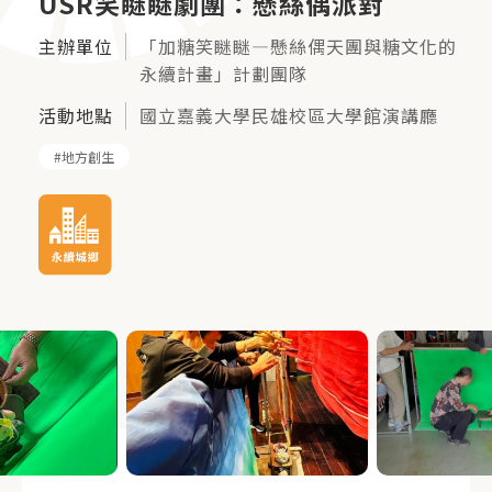
USR笑瞇瞇劇團：懸絲偶派對
主辦單位
「加糖笑瞇瞇—懸絲偶天團與糖文化的
永續計畫」計劃團隊
活動地點
國立嘉義大學民雄校區大學館演講廳
地方創生