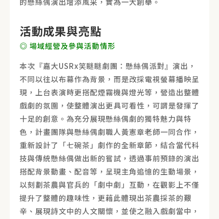
的懸絲偶演出增添風采，實為一大創舉。
活動成果與亮點
◎ 場域經營及參與活動情形
本次『嘉大USRx笑瞇瞇劇團：懸絲偶派對』演出，
不同以往以布幕作為背景，而是改採電視螢幕播映呈
現，上台表演時更搭配煙霧機與燈光等，營造出整體
戲劇的氛圍，使整體演出更具可看性，可謂是發揮了
十足的創意。為充分展現懸絲偶劇的獨特魅力與特
色，計畫團隊與懸絲偶劇職人黃憲章老師一同合作，
重新設計了「七碗茶」劇作的全新章節，結合當代科
技與傳統懸絲偶做出新的嘗試，透過事前預錄的演出
搭配背景動畫、配音等，呈現主角追憶的生動場景，
以刻劃茶農與官兵的「劇中劇」互動，在觀影上不僅
提升了整體的趣味性，更藉此體現出茶農採茶的艱
辛、展現詩文中的人文關懷，並使之融入戲劇當中，