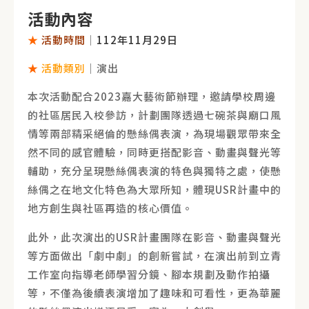
活動內容
★
活動時間
｜
112年11月29日
★
活動類別
｜演出
本次活動配合2023嘉大藝術節辦理，邀請學校周邊
的社區居民入校參訪，計劃團隊透過七碗茶與廟口風
情等兩部精采絕倫的懸絲偶表演，為現場觀眾帶來全
然不同的感官體驗，同時更搭配影音、動畫與聲光等
輔助，充分呈現懸絲偶表演的特色與獨特之處，使懸
絲偶之在地文化特色為大眾所知，體現USR計畫中的
地方創生與社區再造的核心價值。
此外，此次演出的USR計畫團隊在影音、動畫與聲光
等方面做出「劇中劇」的創新嘗試，在演出前到立青
工作室向指導老師學習分鏡、腳本規劃及動作拍攝
等，不僅為後續表演增加了趣味和可看性，更為華麗