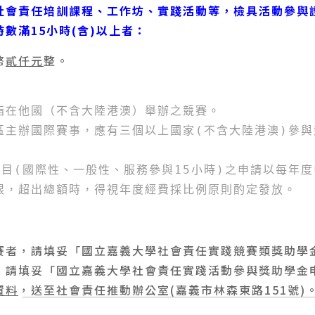
盡社會責任培訓課程、工作坊、實踐活動等，檢具活動參與
數滿15小時(含)以上者：
幣
貳仟元
整。
係指在他國（不含大陸港澳）舉辦之競賽。
地區主辦國際賽事，應有三個以上國家(不含大陸港澳)參
項目(國際性、一般性、服務參與15小時)之申請以每年
有限，超出總額時，得視年度經費採比例原則酌定發放。
賽者，請填妥「國立嘉義大學社會責任實踐競賽類獎助學
，請填妥「國立嘉義大學社會責任實踐活動參與獎助學金
資料
，送至社會責任推動辦公室(嘉義市林森東路151號)