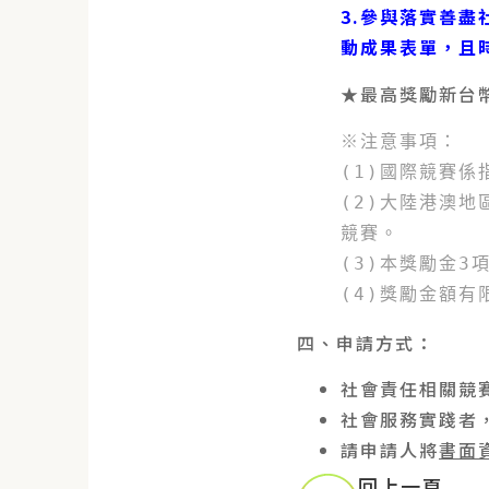
3.參與落實善
動成果表單，且時
★最高獎勵新台
※注意事項：
(1)國際競賽
(2)大陸港澳
競賽。
(3)本獎勵金3
(4)獎勵金額
四、申請方式：
社會責任相關競
社會服務實踐者
請申請人將
書面
回上一頁